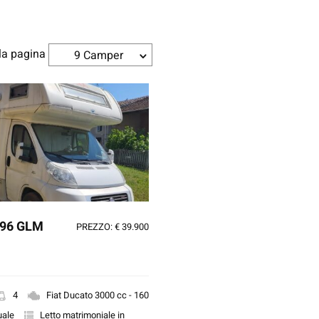
la pagina
9 Camper
96 GLM
PREZZO: € 39.900
4
Fiat Ducato 3000 cc - 160
ale
Letto matrimoniale in