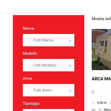
Mostra nel
Marca
--Tutti Marca--
Modello
--Tutti Modello--
ARCA M6
Anno
--Tutti Anno--
6,96 m
Tipologia
cv
Manu