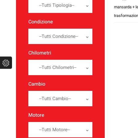
--Tutti Tipologia--
mansarda + le
trasformazion
Condizione
--Tutti Condizione--
Chilometri
--Tutti Chilometri--
Cambio
--Tutti Cambio--
Motore
--Tutti Motore--